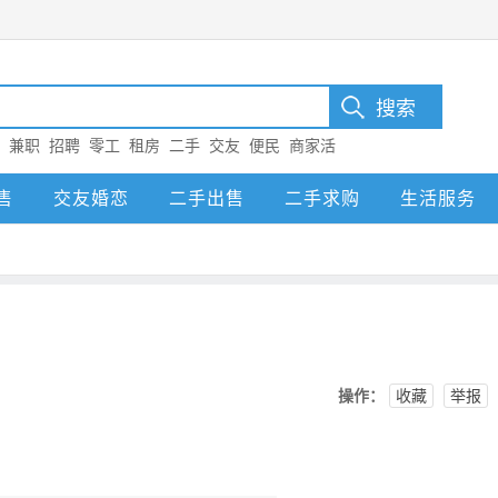
：
兼职
招聘
零工
租房
二手
交友
便民
商家活
售
交友婚恋
二手出售
二手求购
生活服务
操作：
收藏
举报