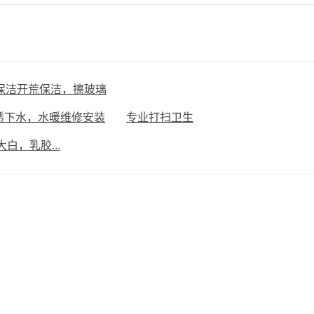
保洁开荒保洁，擦玻璃
透下水，水暖维修安装
专业打扫卫生
白，乳胶...