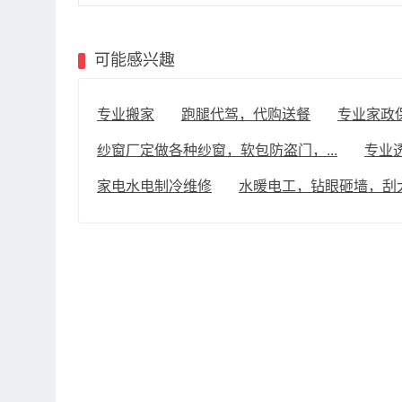
可能感兴趣
专业搬家
跑腿代驾，代购送餐
专业家政
纱窗厂定做各种纱窗，软包防盗门，...
专业
家电水电制冷维修
水暖电工，钻眼砸墙，刮大