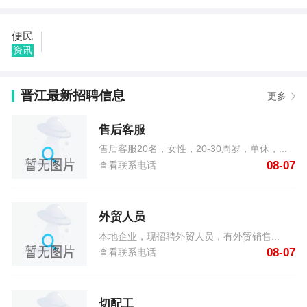
07
晋江用户189****7550发布了求职会计及相关工作 08-
便民
07
资讯
晋江用户189****9608发布了出售二手电视机 08-07
晋江用户137****6132发布了兼职会计 08-07
晋江用户139****1216发布了求租:欢乐家园50平方左右
晋江最新招聘信息
更多
的单身公寓廉租... 08-07
晋江用户****发布了售后客服 08-07
售后客服
晋江用户137****9665发布了求租三室两厅两卫 08-07
晋江用户134****2650发布了求职电工 08-07
售后客服20名，女性，20-30周岁，单休，...
晋江用户135****5211发布了求租市中心简单装修400-
08-07
查看联系电话
500 08-07
晋江用户180****8971发布了求购市中心区小高层3室精
致装修 08-07
外贸人员
本地企业，现招聘外贸人员，有外贸销售...
08-07
查看联系电话
切配工